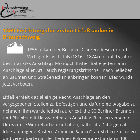
Die Braunschweiger Zeitschiene
Projekt
Zeitreise
Relikte
Themenkarten
Das Freiluftmuseum am westlichen Ringgleis. Projektidee,
Das Projekt und seine Umsetzung.
Begeben Sie sich mit uns auf eine Reise durch die Zeit in
Fotogalerie: Relikte entlang des Zeitschiene-Gleises
Themenkarten
1869 Errichtung der ersten Litfaßsäulen in
aktuelle Ereignisse und Termine
Braunschweig von 1838 bis heute.
Braunschweig
1855 bekam der Berliner Druckereibesitzer und
Verleger Ernst Litfaß (1816 - 1874) ein auf 15 Jahre
beschränktes Anschlags-Monopol. Bisher hatte jedermann
Anschläge aller Art - auch regierungskritische - nach Belieben
an Bäumen und Straßenecken anbringen können. Dies wurde
jetzt verboten.
Litfaß erhielt das alleinige Recht, Anschläge an den
vorgegebenen Stellen zu befestigen und dafür eine Abgabe zu
nehmen. Ihm wurde jedoch auferlegt, die 60 Berliner Brunnen
und Pissoirs mit Holzwänden als Anschlagfläche zu versehen.
Um weitere Werbeflächen zu haben, hatte Litfaß die geniale
Idee, auf eigene Kosten „Annoncir-Säulen“ aufstellen zu lassen
und vereinbarte mit der Berliner Polizeipräfektur dafür 100