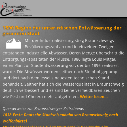
Themenkarten
Die Braunschweiger Zeitschiene
Projekt
Zeitreise
Relikte
Themenkarten
Das Freiluftmuseum am westlichen Ringgleis. Projektidee,
Das Projekt und seine Umsetzung.
Begeben Sie sich mit uns auf eine Reise durch die Zeit in
Fotogalerie: Relikte entlang des Zeitschiene-Gleises
1890 Beginn der unterirdischen Entwässerung der
aktuelle Ereignisse und Termine
Braunschweig von 1838 bis heute.
gesamten Stadt
Mit der Industrialisierung stieg Braunschweigs
Bevölkerungszahl an und in einzelnen Zweigen
entstanden industrielle Abwässer. Deren Menge überschritt die
Entsorgungskapazitäten der Flüsse. 1886 legte Louis Mitgau
einen Plan zur Stadtentwässerung vor, der bis 1896 realisiert
wurde. Die Abwässer werden seither nach Steinhof gepumpt
und dort nach dem jeweils neuesten technischen Stand
behandelt. Seither hat sich die Wasserqualität in Braunschweig
deutlich verbessert und es sind keine vermeidbaren Seuchen
wie Pest und Cholera mehr aufgetreten.
Weiter lesen...
Querverweise zur Braunschweiger Zeitschiene:
1838 Erste Deutsche Staatseisenbahn von Braunschweig nach
Wolfenbüttel