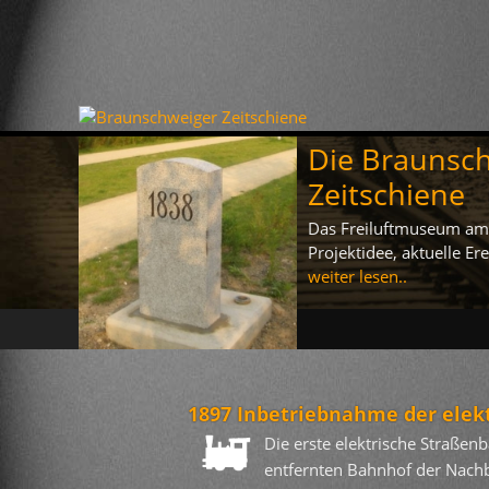
Die Braunsc
Zeitschiene
Das Freiluftmuseum am 
Projektidee, aktuelle E
weiter lesen..
1897 Inbetriebnahme der elek
Die erste elektrische Straß
entfernten Bahnhof der Nachb