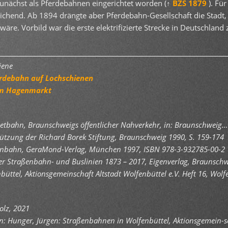
nächst als Pferdebahnen eingerichtet worden (↑
BZS 1879
). Für
ichend. Ab 1894 drängte aber Pferdebahn-Gesellschaft die Stadt,
er wäre. Vorbild war die erste elektrifizierte Strecke in Deutschl
er Zeitschiene
erdebahn auf Lochschienen
am Hagenmarkt
etbahn, Braunschweigs öffentlicher Nahverkehr, in: Braunschweig…W
ützung der Richard Borek Stiftung, Braunschweig 1990, S. 159-174
aßenbahn, GeraMond-Verlag, München 1997, ISBN 978-3-932785-00-2
ger Straßenbahn- und Buslinien 1873 – 2017, Eigenverlag, Braunsch
üttel, Aktionsgemeinschaft Altstadt Wolfenbüttel e.V. Heft 16, Wolf
olz, 2021
in: Hunger, Jürgen: Straßenbahnen in Wolfenbüttel, Aktionsgemein-sch