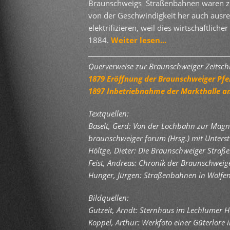
Braunschweigs Straßenbahnen waren zu
von der Geschwindigkeit her auch ausre
elektrifizieren, weil dies wirtschaftlich
1884.
Weiter lesen...
Querverweise zur Braunschweig
1879 Eröffnung der Braunschweiger Pf
1897 Inbetriebnahme der Markthalle 
Textquellen:
Baselt, Gerd: Von der Lochbahn zur Magn
braunschweiger forum (Hrsg.) mit Unterst
Höltge, Dieter: Die Braunschweiger Str
Feist, Andreas: Chronik der Braunschwei
Hunger, Jürgen: Straßenbahnen in Wolfenb
Bildquellen:
Gutzeit, Arndt: Sternhaus im Lechlumer H
Koppel, Arthur: Werkfoto einer Güterlore 