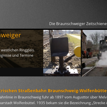
Die Braunschweiger Zeitschiene
hweiger
Proj
Das Pro
weiter l
westlichen Ringgleis.
reignisse und Termine
trischen Straßenbahn Braunschweig-Wolfenbütte
enbahnlinie in Braunschweig fuhr ab 1897 vom Augusttor über M
arstadt Wolfenbüttel. 1935 bekam sie die Bezeichnung „Strecke A