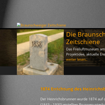
Die Braunsc
Zeitschiene
Das Freiluftmuseum am 
Projektidee, aktuelle E
weiter lesen..
1874 Errichtung des Heinric
Der Heinrichsbrunnen wurde 1874 auf d
(1843 - 1930) erstellten Brunnenunterbau