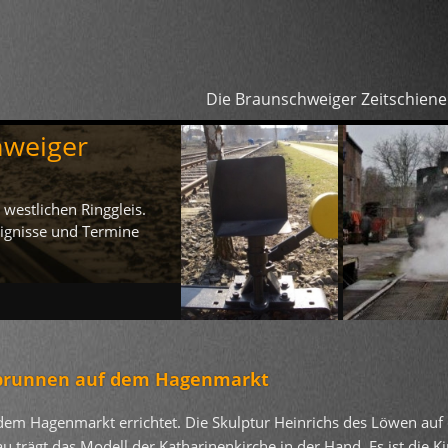
Die Braunschweiger Zeitschiene
hweiger
Proj
Das Pro
weiter l
westlichen Ringgleis.
reignisse und Termine
hsbrunnen auf dem Hagenmarkt
em Hagenmarkt errichtet. Die Skulptur Heinrichs des Löwen auf
 trägt das Modell der Katharinenkirche in der Hand. Es ist die Ki