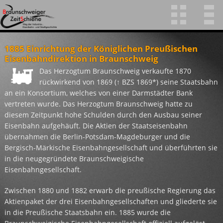
Die Braunschweiger Zeitschiene
Projekt
Zeitreise
Relikte
Themenkarten
Das Freiluftmuseum am westlichen Ringgleis. Projektidee,
Das Projekt und seine Umsetzung.
Begeben Sie sich mit uns auf eine Reise durch die Zeit in
Fotogalerie: Relikte entlang des Zeitschiene-Gleises
Themenkarten
1885 Einrichtung der Königlichen Preußischen
aktuelle Ereignisse und Termine
Braunschweig von 1838 bis heute.
Eisenbahndirektion in Braunschweig
Das Herzogtum Braunschweig verkaufte 1870
rückwirkend von 1869 (↑ BZS 1869*) seine Staatsbahn
an ein Konsortium, welches von einer Darmstädter Bank
vertreten wurde. Das Herzogtum Braunschweig hatte zu
diesem Zeitpunkt hohe Schulden durch den Ausbau seiner
Eisenbahn aufgehäuft. Die Aktien der Staatseisenbahn
übernahmen die Berlin-Potsdam-Magdeburger und die
Bergisch-Märkische Eisenbahngesellschaft und überführten sie
in die neugegründete Braunschweigische
Eisenbahngesellschaft.
Zwischen 1880 und 1882 erwarb die preußische Regierung das
Aktienpaket der drei Eisenbahngesellschaften und gliederte sie
in die Preußische Staatsbahn ein. 1885 wurde die